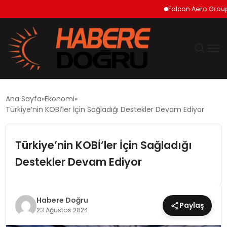
Falcon Aero Group, Hav
GÜNDEM
Ana Sayfa
Ekonomi
Türkiye’nin KOBİ’ler İçin Sağladığı Destekler Devam Ediyor
EKONOMİ
Türkiye’nin KOBİ’ler İçin Sağladığı
SİYASET
Destekler Devam Ediyor
DÜNYA
TEKNOLOJİ
Habere Doğru
Paylaş
23 Ağustos 2024
SPOR