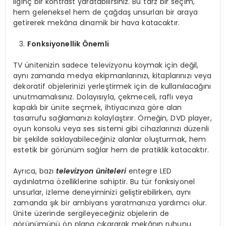
ilginç bir kontrast yaratabilirsiniz. Bu tarz bir seçim,
hem geleneksel hem de çağdaş unsurları bir araya
getirerek mekâna dinamik bir hava katacaktır.
Fonksiyonellik Önemli
TV ünitenizin sadece televizyonu koymak için değil,
aynı zamanda medya ekipmanlarınızı, kitaplarınızı veya
dekoratif objelerinizi yerleştirmek için de kullanılacağını
unutmamalısınız. Dolayısıyla, çekmeceli, raflı veya
kapaklı bir ünite seçmek, ihtiyacınıza göre alan
tasarrufu sağlamanızı kolaylaştırır. Örneğin, DVD player,
oyun konsolu veya ses sistemi gibi cihazlarınızı düzenli
bir şekilde saklayabileceğiniz alanlar oluşturmak, hem
estetik bir görünüm sağlar hem de pratiklik katacaktır.
Ayrıca, bazı
televizyon üniteleri
entegre LED
aydınlatma özelliklerine sahiptir. Bu tür fonksiyonel
unsurlar, izleme deneyiminizi geliştirebilirken, aynı
zamanda şık bir ambiyans yaratmanıza yardımcı olur.
Ünite üzerinde sergileyeceğiniz objelerin de
görünümünü ön plana çıkararak mekânın ruhunu