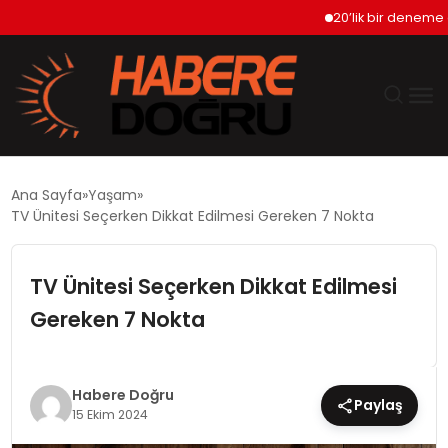
20’lik bir deneme olsun 
GÜNDEM
Ana Sayfa
Yaşam
TV Ünitesi Seçerken Dikkat Edilmesi Gereken 7 Nokta
EKONOMİ
TV Ünitesi Seçerken Dikkat Edilmesi
SİYASET
Gereken 7 Nokta
DÜNYA
TEKNOLOJİ
Habere Doğru
Paylaş
15 Ekim 2024
SPOR