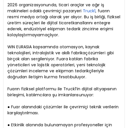
2026 organizasyonunda, ticari araçlar ve ağır iş
makineleri odaklı çevrimiçi pazaryeri
Truck1
, fuarın
resmi medya ortağı olarak yer alıyor. Bu iş birliği, fiziksel
üretim süreçleri ile dijital ticaretkanallarını entegre
ederek, endüstriyel ekipman tedarik zincirine erişimi
kolaylaştırmayıamaçlıyor.
WIN EURASIA kapsamında otomasyon, kaynak
teknolojileri, intralojistik ve akıllı fabrikaçözümleri gibi
birçok alan sergileniyor. Fuara katılan fabrika
yöneticileri ve lojistik operatörleri, yeni teknolojik
çözümleri inceleme ve ekipman tedarikçileriyle
doğrudan iletişim kurma fırsatıbuluyor.
Fuarın fiziksel platformu ile Truck1’in dijital altyapısının
birleşimi, katılımcılara şu imkanlarısunuyor:
● Fuar alanındaki çözümler ile çevrimiçi teknik verilerin
karşılaştırılması.
● Etkinlik alanında bulunamayan profesyoneller için