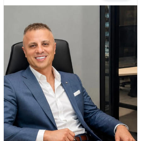
EĞİTİM
MAGAZİN
SAĞLIK
YAŞAM