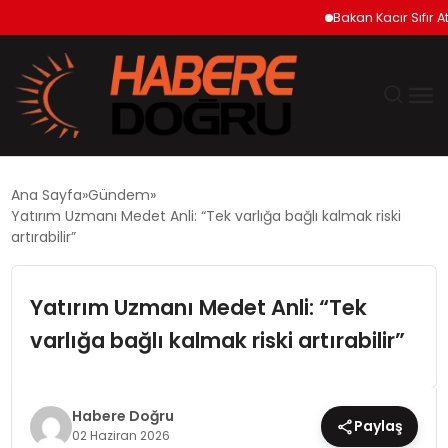
Bakan Kacır Sıfır Atık Pr
GÜNDEM
Ana Sayfa
Gündem
Yatırım Uzmanı Medet Anli: “Tek varlığa bağlı kalmak riski
EKONOMİ
artırabilir”
SİYASET
Yatırım Uzmanı Medet Anli: “Tek
varlığa bağlı kalmak riski artırabilir”
DÜNYA
TEKNOLOJİ
Habere Doğru
Paylaş
02 Haziran 2026
SPOR