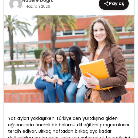
Habere Doğru
Paylaş
11 Haziran 2026
EĞİTİM
MAGAZİN
SAĞLIK
YAŞAM
Yaz ayları yaklaşırken Türkiye’den yurtdışına giden
öğrencilerin önemli bir bölümü dil eğitimi programlarını
tercih ediyor. Birkaç haftadan birkaç aya kadar
değişebilen programlar, yalnızca yabancı dil becerilerini