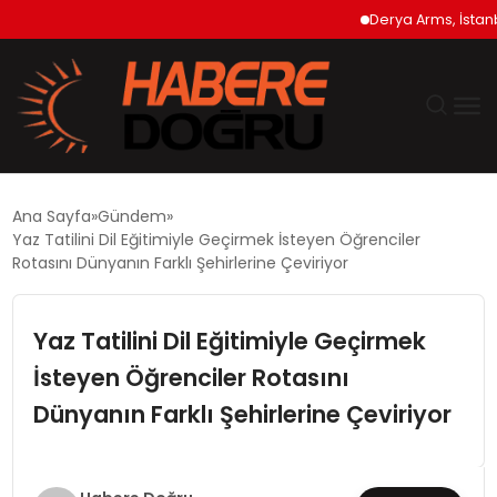
Derya Arms, İstanbul Pro
GÜNDEM
Ana Sayfa
Gündem
Yaz Tatilini Dil Eğitimiyle Geçirmek İsteyen Öğrenciler
EKONOMİ
Rotasını Dünyanın Farklı Şehirlerine Çeviriyor
SİYASET
Yaz Tatilini Dil Eğitimiyle Geçirmek
İsteyen Öğrenciler Rotasını
DÜNYA
Dünyanın Farklı Şehirlerine Çeviriyor
TEKNOLOJİ
SPOR