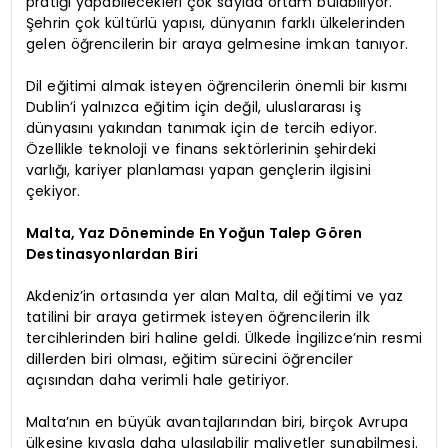
pratiği yapabilecekleri çok sayıda ortam bulabiliyor.
Şehrin çok kültürlü yapısı, dünyanın farklı ülkelerinden
gelen öğrencilerin bir araya gelmesine imkan tanıyor.
Dil eğitimi almak isteyen öğrencilerin önemli bir kısmı
Dublin’i yalnızca eğitim için değil, uluslararası iş
dünyasını yakından tanımak için de tercih ediyor.
Özellikle teknoloji ve finans sektörlerinin şehirdeki
varlığı, kariyer planlaması yapan gençlerin ilgisini
çekiyor.
Malta, Yaz Döneminde En Yoğun Talep Gören
Destinasyonlardan Biri
Akdeniz’in ortasında yer alan Malta, dil eğitimi ve yaz
tatilini bir araya getirmek isteyen öğrencilerin ilk
tercihlerinden biri haline geldi. Ülkede İngilizce’nin resmi
dillerden biri olması, eğitim sürecini öğrenciler
açısından daha verimli hale getiriyor.
Malta’nın en büyük avantajlarından biri, birçok Avrupa
ülkesine kıyasla daha ulaşılabilir maliyetler sunabilmesi.