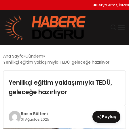
Derya Arms, İstanbul Pro
GÜNDEM
Ana Sayfa
Gündem
Yenilikçi eğitim yaklaşımıyla TEDÜ, geleceğe hazırlıyor
EKONOMİ
Yenilikçi eğitim yaklaşımıyla TEDÜ,
SİYASET
geleceğe hazırlıyor
DÜNYA
TEKNOLOJİ
Basın Bülteni
Paylaş
01 Ağustos 2025
SPOR