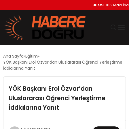
TMSF 106 Aracı İhaleyle
GÜNDEM
Ana Sayfa
Eğitim
YÖK Başkanı Erol Özvar’dan Uluslararası Öğrenci Yerleştirme
EKONOMİ
İddialarına Yanıt
SİYASET
YÖK Başkanı Erol Özvar’dan
Uluslararası Öğrenci Yerleştirme
DÜNYA
İddialarına Yanıt
TEKNOLOJİ
SPOR