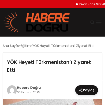
Bakan Kacır Sıfır Atık P
GÜNDEM
Ana Sayfa
Eğitim
YÖK Heyeti Türkmenistan’ı Ziyaret Etti
EKONOMİ
YÖK Heyeti Türkmenistan’ı Ziyaret
SİYASET
Etti
DÜNYA
Habere Doğru
Paylaş
TEKNOLOJİ
06 Haziran 2025
SPOR