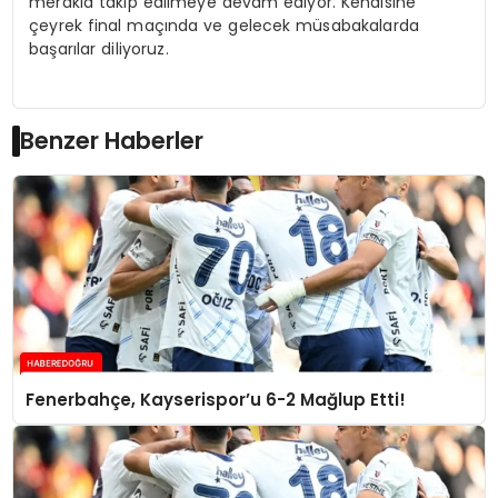
merakla takip edilmeye devam ediyor. Kendisine
çeyrek final maçında ve gelecek müsabakalarda
başarılar diliyoruz.
Benzer Haberler
Fenerbahçe, Kayserispor’u 6-2 Mağlup Etti!