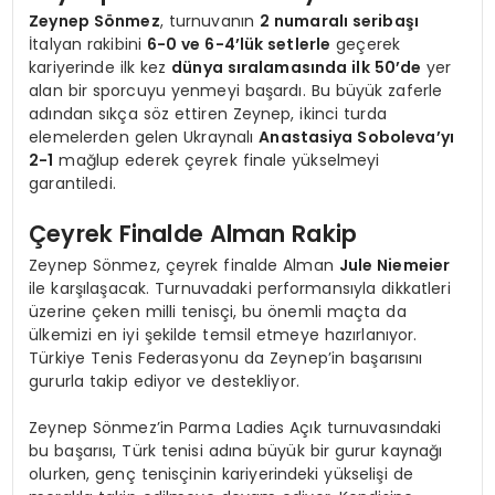
Zeynep Sönmez
, turnuvanın
2 numaralı seribaşı
İtalyan rakibini
6-0 ve 6-4’lük setlerle
geçerek
kariyerinde ilk kez
dünya sıralamasında ilk 50’de
yer
alan bir sporcuyu yenmeyi başardı. Bu büyük zaferle
adından sıkça söz ettiren Zeynep, ikinci turda
elemelerden gelen Ukraynalı
Anastasiya Soboleva’yı
2-1
mağlup ederek çeyrek finale yükselmeyi
garantiledi.
Çeyrek Finalde Alman Rakip
Zeynep Sönmez, çeyrek finalde Alman
Jule Niemeier
ile karşılaşacak. Turnuvadaki performansıyla dikkatleri
üzerine çeken milli tenisçi, bu önemli maçta da
ülkemizi en iyi şekilde temsil etmeye hazırlanıyor.
Türkiye Tenis Federasyonu da Zeynep’in başarısını
gururla takip ediyor ve destekliyor.
Zeynep Sönmez’in Parma Ladies Açık turnuvasındaki
bu başarısı, Türk tenisi adına büyük bir gurur kaynağı
olurken, genç tenisçinin kariyerindeki yükselişi de