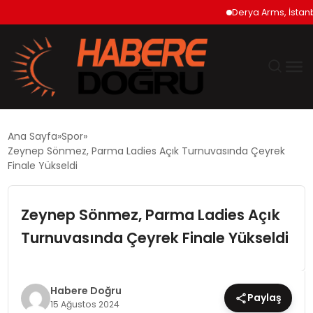
Derya Arms, İstanbul P
GÜNDEM
Ana Sayfa
Spor
Zeynep Sönmez, Parma Ladies Açık Turnuvasında Çeyrek
EKONOMİ
Finale Yükseldi
SİYASET
Zeynep Sönmez, Parma Ladies Açık
Turnuvasında Çeyrek Finale Yükseldi
DÜNYA
TEKNOLOJİ
Habere Doğru
Paylaş
15 Ağustos 2024
SPOR