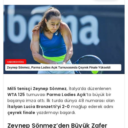
EĞİTİM
MAGAZİN
SAĞLIK
YAŞAM
Milli tenisçi Zeynep Sönmez
, İtalya’da düzenlenen
WTA 125
turnuvası
Parma Ladies Açık
‘ta büyük bir
başarıya imza attı. İlk turda dünya 48 numarası olan
İtalyan Lucia Bronzetti’yi 2-0
mağlup ederek adını
çeyrek finale
yazdırmayı başardı.
Zeynep Sönmez’den Büyük Zafer