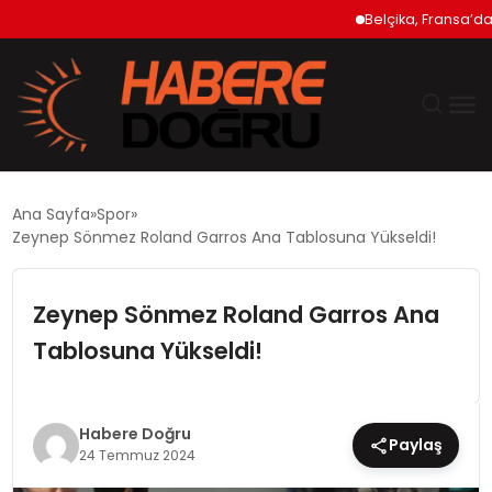
Belçika, Fransa’daki 
GÜNDEM
Ana Sayfa
Spor
Zeynep Sönmez Roland Garros Ana Tablosuna Yükseldi!
EKONOMİ
Zeynep Sönmez Roland Garros Ana
SİYASET
Tablosuna Yükseldi!
DÜNYA
TEKNOLOJİ
Habere Doğru
Paylaş
24 Temmuz 2024
SPOR