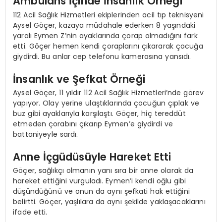
Ambulans İçinde İnsanlık Örneği
112 Acil Sağlık Hizmetleri ekiplerinden acil tıp teknisyeni
Aysel Göçer, kazaya müdahale ederken 8 yaşındaki
yaralı Eymen Z’nin ayaklarında çorap olmadığını fark
etti. Göçer hemen kendi çoraplarını çıkararak çocuğa
giydirdi. Bu anlar cep telefonu kamerasına yansıdı.
İnsanlık ve Şefkat Örneği
Aysel Göçer, 11 yıldır 112 Acil Sağlık Hizmetleri’nde görev
yapıyor. Olay yerine ulaştıklarında çocuğun çıplak ve
buz gibi ayaklarıyla karşılaştı. Göçer, hiç tereddüt
etmeden çorabını çıkarıp Eymen’e giydirdi ve
battaniyeyle sardı.
Anne İçgüdüsüyle Hareket Etti
Göçer, sağlıkçı olmanın yanı sıra bir anne olarak da
hareket ettiğini vurguladı. Eymen’i kendi oğlu gibi
düşündüğünü ve onun da aynı şefkati hak ettiğini
belirtti. Göçer, yaşlılara da aynı şekilde yaklaşacaklarını
ifade etti.