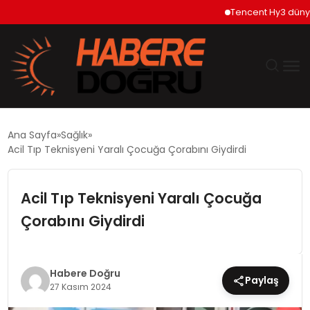
Tencent Hy3 dünya ge
GÜNDEM
Ana Sayfa
Sağlık
Acil Tıp Teknisyeni Yaralı Çocuğa Çorabını Giydirdi
EKONOMİ
Acil Tıp Teknisyeni Yaralı Çocuğa
SİYASET
Çorabını Giydirdi
DÜNYA
TEKNOLOJİ
Habere Doğru
Paylaş
27 Kasım 2024
SPOR