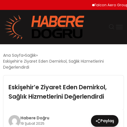
Falcon Aero Group, Ha
GÜNDEM
Ana Sayfa
Sağlık
Eskişehir’e Ziyaret Eden Demirkol, Sağlık Hizmetlerini
EKONOMİ
Değerlendirdi
SİYASET
Eskişehir’e Ziyaret Eden Demirkol,
Sağlık Hizmetlerini Değerlendirdi
DÜNYA
TEKNOLOJİ
Habere Doğru
Paylaş
19 Şubat 2025
SPOR