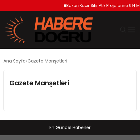
Bakan Kacır Sıfır Atık Projelerine 914 M
GÜNDEM
Ana Sayfa
Gazete Manşetleri
EKONOMİ
Gazete Manşetleri
SİYASET
DÜNYA
TEKNOLOJİ
En Güncel Haberler
SPOR