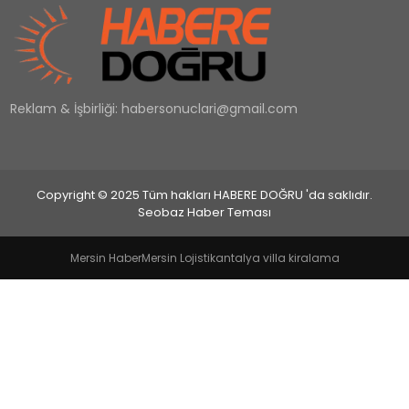
EĞİTİM
MAGAZİN
Reklam & İşbirliği:
habersonuclari@gmail.com
SAĞLIK
YAŞAM
Copyright © 2025 Tüm hakları HABERE DOĞRU 'da saklıdır.
Seobaz Haber Teması
Mersin Haber
Mersin Lojistik
antalya villa kiralama