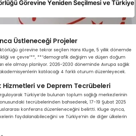
nca Üstleneceği Projeler
törlüğü görevine tekrar seçilen Hans Kluge, 5 yıllık dönemde
eğişikliği ve çevre”**, **”demografik değişim ve düşen doğum
nuları ele almayı planlıyor. 2026-2030 döneminde Avrupa sağlık
ve akademisyenlerin katılacağı 4 farklı oturum düzenleyecek.
k Hizmetleri ve Deprem Tecrübeleri
vurgulayarak Türkiye’de bulunan toplum sağlığı merkezlerinin
konusundaki tecrübelerinden bahsederek, 17-19 Şubat 2025
uslararası konferans düzenleneceğini belirtti. Kluge ayrıca,
kelerin faydalanabileceğini ve Türkiye’nin de diğer ülkelerin