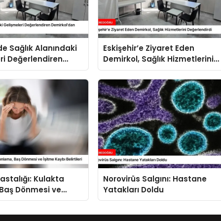
’de Sağlık Alanındaki
Eskişehir’e Ziyaret Eden
ri Değerlendiren
Demirkol, Sağlık Hizmetlerini
dan Açıklamalar
Değerlendirdi
astalığı: Kulakta
Norovirüs Salgını: Hastane
 Baş Dönmesi ve
Yatakları Doldu
bı Belirtileri