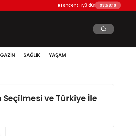
Tencent Hy3 dünya genelinde kullanıma
03:58:17
GAZİN
SAĞLIK
YAŞAM
Seçilmesi ve Türkiye İle