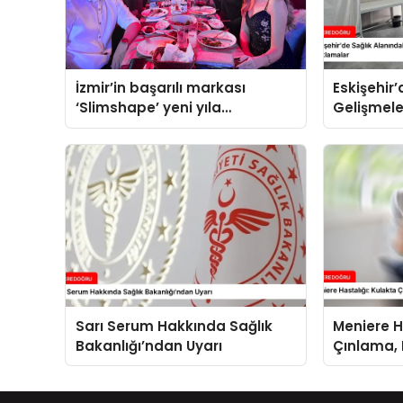
İzmir’in başarılı markası
Eskişehir
‘Slimshape’ yeni yıla
Gelişmele
müjdelerle girdi!
Demirkol’
Sarı Serum Hakkında Sağlık
Meniere H
Bakanlığı’ndan Uyarı
Çınlama,
İşitme Kay