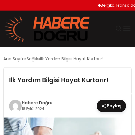
Belçika, Fransa’daki 
GÜNDEM
Ana Sayfa
Sağlık
İlk Yardım Bilgisi Hayat Kurtarır!
EKONOMİ
İlk Yardım Bilgisi Hayat Kurtarır!
SİYASET
DÜNYA
Habere Doğru
Paylaş
18 Eylül 2024
TEKNOLOJİ
SPOR