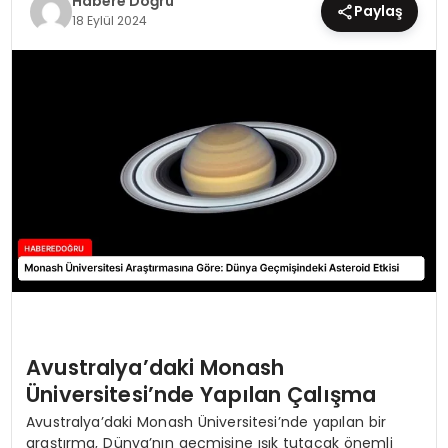
Habere Doğru
Paylaş
18 Eylül 2024
EĞİTİM
MAGAZİN
SAĞLIK
YAŞAM
Avustralya’daki Monash
Üniversitesi’nde Yapılan Çalışma
Avustralya’daki Monash Üniversitesi’nde yapılan bir
araştırma, Dünya’nın geçmişine ışık tutacak önemli