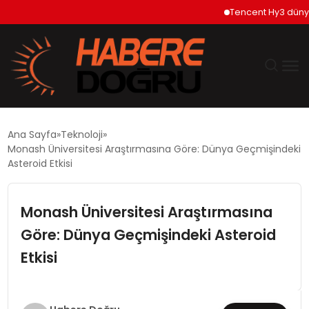
Tencent Hy3 dünya ge
GÜNDEM
Ana Sayfa
Teknoloji
Monash Üniversitesi Araştırmasına Göre: Dünya Geçmişindeki
EKONOMİ
Asteroid Etkisi
SİYASET
Monash Üniversitesi Araştırmasına
Göre: Dünya Geçmişindeki Asteroid
DÜNYA
Etkisi
TEKNOLOJİ
SPOR