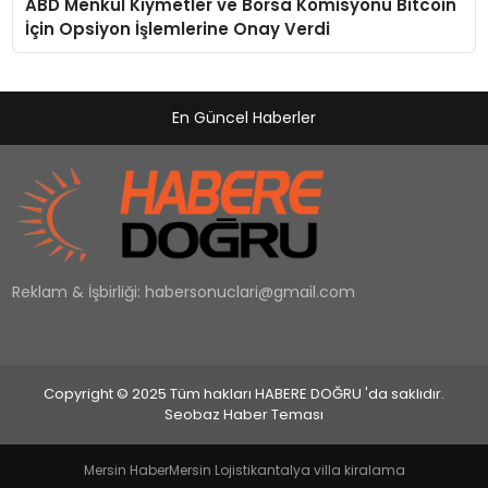
ABD Menkul Kıymetler ve Borsa Komisyonu Bitcoin
İçin Opsiyon İşlemlerine Onay Verdi
En Güncel Haberler
Reklam & İşbirliği:
habersonuclari@gmail.com
Copyright © 2025 Tüm hakları HABERE DOĞRU 'da saklıdır.
Seobaz Haber Teması
Mersin Haber
Mersin Lojistik
antalya villa kiralama