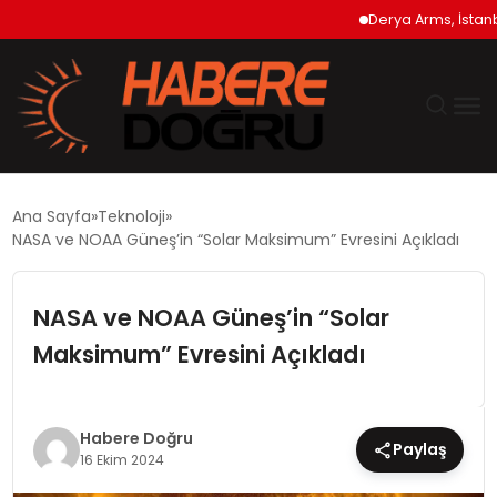
Derya Arms, İstanbul Pr
GÜNDEM
Ana Sayfa
Teknoloji
NASA ve NOAA Güneş’in “Solar Maksimum” Evresini Açıkladı
EKONOMİ
NASA ve NOAA Güneş’in “Solar
SİYASET
Maksimum” Evresini Açıkladı
DÜNYA
TEKNOLOJİ
Habere Doğru
Paylaş
16 Ekim 2024
SPOR