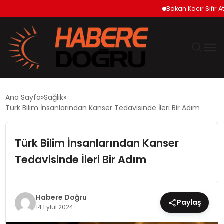
Bakan Kacır Sıfır Atık 
GÜNDEM
Ana Sayfa
Sağlık
Türk Bilim İnsanlarından Kanser Tedavisinde İleri Bir Adım
EKONOMİ
Türk Bilim İnsanlarından Kanser
SİYASET
Tedavisinde İleri Bir Adım
DÜNYA
TEKNOLOJİ
Habere Doğru
Paylaş
14 Eylül 2024
SPOR