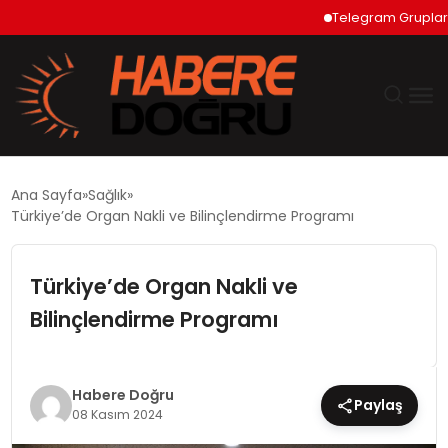
Telegram Grupları Nas
GÜNDEM
Ana Sayfa
Sağlık
Türkiye’de Organ Nakli ve Bilinçlendirme Programı
EKONOMİ
Türkiye’de Organ Nakli ve
SİYASET
Bilinçlendirme Programı
DÜNYA
TEKNOLOJİ
Habere Doğru
Paylaş
08 Kasım 2024
SPOR